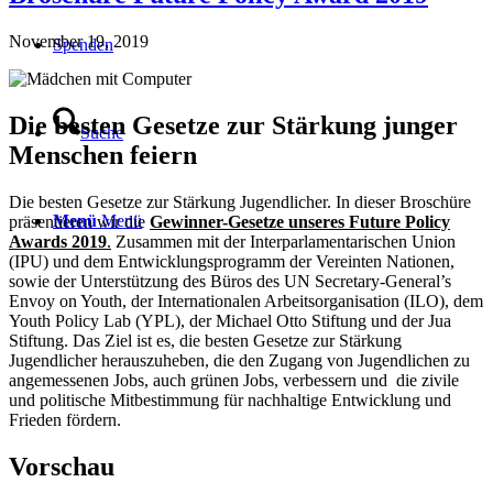
November 19, 2019
Spenden
Die besten Gesetze zur Stärkung junger
Suche
Menschen feiern
Die besten Gesetze zur Stärkung Jugendlicher. In dieser Broschüre
Menü
Menü
präsentieren wir die
Gewinner-Gesetze unseres Future Policy
Awards
2019
.
Zusammen mit der Interparlamentarischen Union
(IPU) und dem Entwicklungsprogramm der Vereinten Nationen,
sowie der Unterstützung des Büros des UN Secretary-General’s
Envoy on Youth, der Internationalen Arbeitsorganisation (ILO), dem
Youth Policy Lab (YPL), der Michael Otto Stiftung und der Jua
Stiftung. Das Ziel ist es, die besten Gesetze zur Stärkung
Jugendlicher herauszuheben, die den Zugang von Jugendlichen zu
angemessenen Jobs, auch grünen Jobs, verbessern und die zivile
und politische Mitbestimmung für nachhaltige Entwicklung und
Frieden fördern.
Vorschau