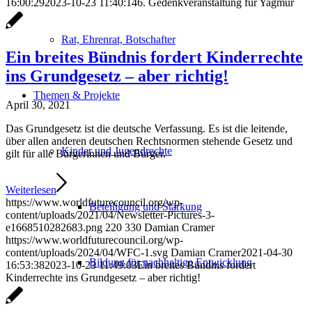
16:00:29
2023-10-23 11:40:14
6. Gedenkveranstaltung für Yagmur
Rat, Ehrenrat, Botschafter
Ein breites Bündnis fordert Kinderrechte
ins Grundgesetz – aber richtig!
Themen & Projekte
April 30, 2021
Das Grundgesetz ist die deutsche Verfassung. Es ist die leitende,
über allen anderen deutschen Rechtsnormen stehende Gesetz und
Kinder und Jugendrechte
gilt für alle Bürgerinnen und Bürger.
Weiterlesen
https://www.worldfuturecouncil.org/wp-
Beteiligung und Stärkung
content/uploads/2021/04/Newsletter-Pictures-3-
e1668510282683.png
220
330
Damian Cramer
https://www.worldfuturecouncil.org/wp-
content/uploads/2024/04/WFC-1.svg
Damian Cramer
2021-04-30
Bildung für nachhaltige Entwicklung
16:53:38
2023-10-23 11:49:03
Ein breites Bündnis fordert
Kinderrechte ins Grundgesetz – aber richtig!