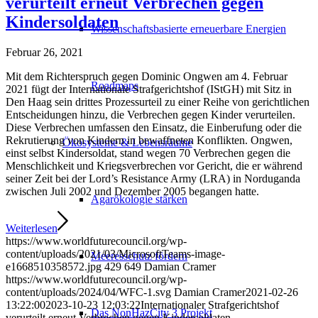
verurteilt erneut Verbrechen gegen
Kindersoldaten
Wissenschaftsbasierte erneuerbare Energien
Februar 26, 2021
Mit dem Richterspruch gegen Dominic Ongwen am 4. Februar
Roadmaps
2021 fügt der Internationale Strafgerichtshof (IStGH) mit Sitz in
Den Haag sein drittes Prozessurteil zu einer Reihe von gerichtlichen
Entscheidungen hinzu, die Verbrechen gegen Kinder verurteilen.
Diese Verbrechen umfassen den Einsatz, die Einberufung oder die
Rekrutierung von Kindern in bewaffneten Konflikten. Ongwen,
Ökosysteme & Lebensräume
einst selbst Kindersoldat, stand wegen 70 Verbrechen gegen die
Menschlichkeit und Kriegsverbrechen vor Gericht, die er während
seiner Zeit bei der Lord’s Resistance Army (LRA) in Norduganda
zwischen Juli 2002 und Dezember 2005 begangen hatte.
Agarökologie stärken
Weiterlesen
https://www.worldfuturecouncil.org/wp-
content/uploads/2021/03/MicrosoftTeams-image-
Meeresschutz fördern
e1668510358572.jpg
429
649
Damian Cramer
https://www.worldfuturecouncil.org/wp-
content/uploads/2024/04/WFC-1.svg
Damian Cramer
2021-02-26
13:22:00
2023-10-23 12:03:22
Internationaler Strafgerichtshof
Das NonHazCity 3 Projekt
verurteilt erneut Verbrechen gegen Kindersoldaten