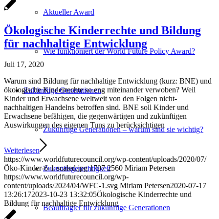
Aktueller Award
Ökologische Kinderrechte und Bildung
für nachhaltige Entwicklung
Wie funktioniert der World Future Policy Award?
Juli 17, 2020
Warum sind Bildung für nachhaltige Entwicklung (kurz: BNE) und
ökologische Kinderrechte so eng miteinander verwoben? Weil
Zukünftige Generationen
Kinder und Erwachsene weltweit von den Folgen nicht-
nachhaltigen Handelns betroffen sind. BNE soll Kinder und
Erwachsene befähigen, die gegenwärtigen und zukünftigen
Auswirkungen des eigenen Tuns zu berücksichtigen
Zukünftige Generationen – warum sind sie wichtig?
Weiterlesen
https://www.worldfuturecouncil.org/wp-content/uploads/2020/07/
Öko-Kinder-6-1-scaled.jpg
1707
2560
Miriam Petersen
Zukunftsgerechtigkeit
https://www.worldfuturecouncil.org/wp-
content/uploads/2024/04/WFC-1.svg
Miriam Petersen
2020-07-17
13:26:17
2023-10-23 13:32:05
Ökologische Kinderrechte und
Bildung für nachhaltige Entwicklung
Beauftragter für zukünftige Generationen