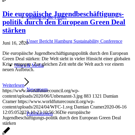
Die europäische Jugendbeschäftigungs-
Summit of the Future
politik durch den European Green Deal
stärken
Unser Bericht Hamburg Sustainability Conference
Juni 16, 2020
Die europäische Jugendbeschäftigungspolitik durch den European
Green Deal stärken: Die Welt sieht in vieler Hinsicht einer globalen
Krise entgegen. Zur gleichen Zeit steht die Welt auch vor einem
News & Media
neuen Aufbruch.
Weiterlesen
Newsroom
https://www.worldfuturecouncil.org/wp-
content/uploads/2020/06/Unbenannt-3.jpg
883
1321
Damian
Cramer
https://www.worldfuturecouncil.org/wp-
content/uploads/2024/04/WFC-1.svg
Damian Cramer
2020-06-16
12:05:05
2023-10-23 10:56:36
Die europäische
Publikationen
Jugendbeschäftigungs-politik durch den European Green Deal
stärken