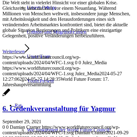
Die Welt steht in vielerlei Hinsicht vor einer globalen Krise.
Unsere Erfolge
Gleichzeitig steht die Welt vor einem Neuanfang. Während
Millionen von Menschen weltweit, insbesondere junge Menschen,
mit Arbeitslosigkeit und den Herausforderungen eines sich
verändernden Arbeitsmarktes konfrontiert sind, bietet die aktuelle
globale Situation Regierungen und Politikern eine einzigartige
Gründer und Mitgründer:innen
Gelegenheit, positive Veränderungen herbeizuführen.
Weiterlesen
Unser Team
https://www.worldfuturecouncil.org/wp-
content/uploads/2024/04/WFC-1.svg
0
0
Julez_Media
https://www.worldfuturecouncil.org/wp-
content/uploads/2024/04/WFC-1.svg
Julez_Media
2024-05-27
12:27:06
2024-05-27 14:28:35
World Future Forum: 17.
Youth:Present
Jahreshauptversammlung
Rat
6. Gedenkveranstaltung für Yagmur
September 29, 2021
0
0
Damian Cramer
https://www.worldfuturecouncil.org/wp-
Wie funktioniert der World Future Council?
content/uploads/2024/04/WFC-1.svg
Damian Cramer
2021-09-29