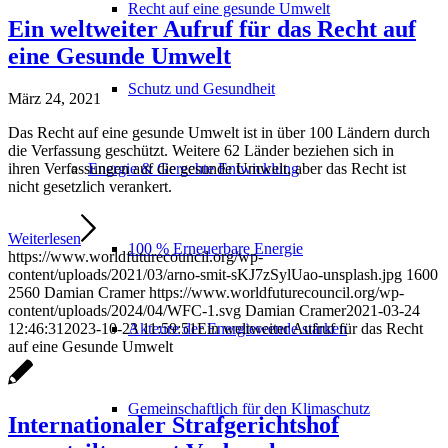
Recht auf eine gesunde Umwelt
Ein weltweiter Aufruf für das Recht auf
eine Gesunde Umwelt
Schutz und Gesundheit
März 24, 2021
Das Recht auf eine gesunde Umwelt ist in über 100 Ländern durch
die Verfassung geschützt. Weitere 62 Länder beziehen sich in
Energie & Gerechte Entwicklung
ihren Verfassungen auf die gesunde Umwelt, aber das Recht ist
nicht gesetzlich verankert.
Weiterlesen
100 % Erneuerbare Energie
https://www.worldfuturecouncil.org/wp-
content/uploads/2021/03/arno-smit-sKJ7zSylUao-unsplash.jpg
1600
2560
Damian Cramer
https://www.worldfuturecouncil.org/wp-
content/uploads/2024/04/WFC-1.svg
Damian Cramer
2021-03-24
Akteure der Energiewende stärken
12:46:31
2023-10-23 11:59:51
Ein weltweiter Aufruf für das Recht
auf eine Gesunde Umwelt
Gemeinschaftlich für den Klimaschutz
Internationaler Strafgerichtshof