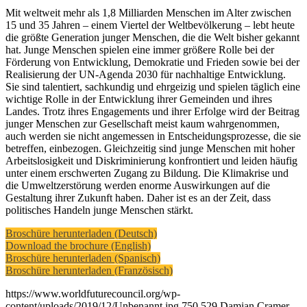
Mit weltweit mehr als 1,8 Milliarden Menschen im Alter zwischen
15 und 35 Jahren – einem Viertel der Weltbevölkerung – lebt heute
die größte Generation junger Menschen, die die Welt bisher gekannt
hat. Junge Menschen spielen eine immer größere Rolle bei der
Förderung von Entwicklung, Demokratie und Frieden sowie bei der
Realisierung der UN-Agenda 2030 für nachhaltige Entwicklung.
Sie sind talentiert, sachkundig und ehrgeizig und spielen täglich eine
wichtige Rolle in der Entwicklung ihrer Gemeinden und ihres
Landes. Trotz ihres Engagements und ihrer Erfolge wird der Beitrag
junger Menschen zur Gesellschaft meist kaum wahrgenommen,
auch werden sie nicht angemessen in Entscheidungsprozesse, die sie
betreffen, einbezogen. Gleichzeitig sind junge Menschen mit hoher
Arbeitslosigkeit und Diskriminierung konfrontiert und leiden häufig
unter einem erschwerten Zugang zu Bildung. Die Klimakrise und
die Umweltzerstörung werden enorme Auswirkungen auf die
Gestaltung ihrer Zukunft haben. Daher ist es an der Zeit, dass
politisches Handeln junge Menschen stärkt.
Broschüre herunterladen (Deutsch)
Download the brochure (English)
Broschüre herunterladen (Spanisch)
Broschüre herunterladen (Französisch)
https://www.worldfuturecouncil.org/wp-
content/uploads/2019/12/Unbenannt.jpg
750
529
Damian Cramer