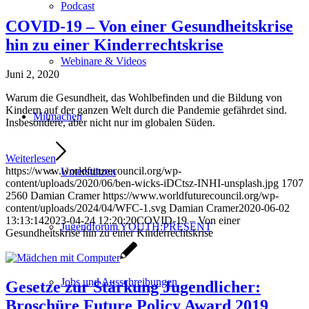
Podcast
COVID-19 – Von einer Gesundheitskrise
hin zu einer Kinderrechtskrise
Webinare & Videos
Juni 2, 2020
Warum die Gesundheit, das Wohlbefinden und die Bildung von
Kindern auf der ganzen Welt durch die Pandemie gefährdet sind.
Mitmachen
Insbesondere, aber nicht nur im globalen Süden.
Weiterlesen
https://www.worldfuturecouncil.org/wp-
Unterstützen
content/uploads/2020/06/ben-wicks-iDCtsz-INHI-unsplash.jpg
1707
2560
Damian Cramer
https://www.worldfuturecouncil.org/wp-
content/uploads/2024/04/WFC-1.svg
Damian Cramer
2020-06-02
13:13:14
2023-04-24 12:20:20
COVID-19 – Von einer
Jugendforum YOUTH:PRESENT
Gesundheitskrise hin zu einer Kinderrechtskrise
Jobs und Ausschreibungen
Gesetze zur Stärkung Jugendlicher:
Broschüre Future Policy Award 2019