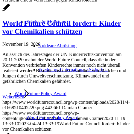
Frieden & Abrüstung
World Future Council fordert: Kinder
vor Chemikalien schützen
November 19, 2020
Nukleare Abrüstung
Anlässlich des Jahrestages der UN-Kinderrechtskonvention am
20.11.2020 mahnt der World Future Council, dass die in der
Konvention verbrieften Kinderrechte immer noch nicht überall
Frieden und internationale Sicherheit
realisiert werden. Besonders ist die Gesundheit von Mädchen und
Jungen durch Umweltverschmutzung, Klimawandel und
gefährlichen Chemikalien gefährdet.
World Future Policy Award
Weiterlesen
https://www.worldfuturecouncil.org/wp-content/uploads/2020/11/4-
e1668510405220.png
442
661
Damian Cramer
https://www.worldfuturecouncil.org/wp-
World Future Policy Award
content/uploads/2024/04/WFC-1.svg
Damian Cramer
2020-11-19
13:33:10
2023-04-24 13:33:19
World Future Council fordert: Kinder
vor Chemikalien schützen