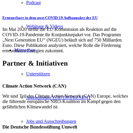
Podcast
Erneuerbare in dem post-COVID-19 Aufbaupaket der EU
Webinare & Videos
Im Mai 2020 stellte die EU-Kommission als Reaktion auf die
COVID-19-Pandemie ihr Konjunkturpaket vor. Das Programm
„Next Generation EU“ (NGEU) beläuft sich auf 750 Milliarden
Euro. Diese Publikation analysiert, welche Rolle die Förderung
Mitmachen
erneuerbarer Energien zukommt.
Partner
&
Initiativen
Unterstützen
Climate Action Network (CAN)
Wir sind Teil des Climate Action Network (CAN) Europe, welches
Jugendforum YOUTH:PRESENT
die führende europäische NRO-Koalition im Kampf gegen den
gefährlichen Klimawandel ist.
Jobs und Ausschreibungen
Die Deutsche Bundesstiftung Umwelt