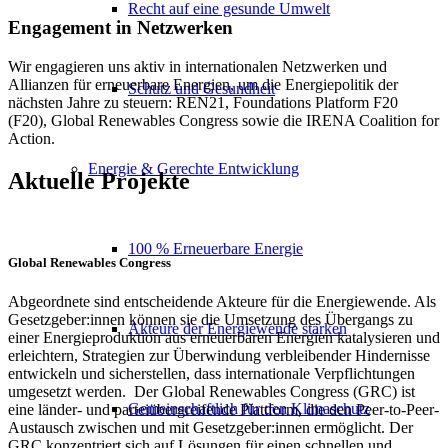
Recht auf eine gesunde Umwelt
Engagement in Netzwerken
Wir engagieren uns aktiv in internationalen Netzwerken und
Allianzen für erneuerbare Energien, um die Energiepolitik der
Schutz und Gesundheit
nächsten Jahre zu steuern:
REN21, Foundations
Platform
F20
(F20), Global
Renewables
Congress
sowie die
IRENA
Coalition
for
Action.
Energie & Gerechte Entwicklung
Aktuelle Projekte
100 % Erneuerbare Energie
Global
Renewables
Congress
Abgeordnete sind entscheidende Akteure für die Energiewende. Als
Gesetzgeber:innen können sie die Umsetzung des Übergangs zu
Akteure der Energiewende stärken
einer Energieproduktion aus erneuerbaren Energien katalysieren und
erleichtern, Strategien zur Überwindung verbleibender Hindernisse
entwickeln und sicherstellen, dass internationale Verpflichtungen
umgesetzt werden.
Der Global Renewables Congress (GRC) ist
Gemeinschaftlich für den Klimaschutz
eine länder- und parteiübergreifende Plattform, die den Peer-to-Peer-
Austausch zwischen und mit Gesetzgeber:innen ermöglicht. Der
GRC konzentriert sich auf Lösungen für einen schnellen und