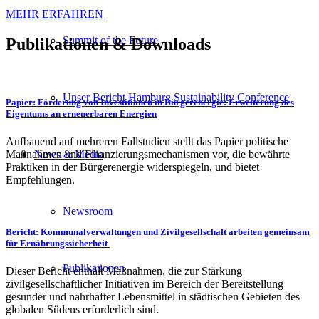
MEHR ERFAHREN
Summit of the Future
Publikationen
&
Downloads
Unser Bericht Hamburg Sustainability Conference
Papier: Förderung von Investitionen in Bürgerenergie: Erweiterung des
Eigentums an erneuerbaren Energien
Aufbauend auf mehreren Fallstudien stellt das Papier politische
Maßnahmen und Finanzierungsmechanismen vor, die bewährte
News & Media
Praktiken in der Bürgerenergie widerspiegeln, und bietet
Empfehlungen.
Newsroom
Bericht: Kommunalverwaltungen und Zivilgesellschaft arbeiten gemeinsam
für Ernährungssicherheit
Publikationen
Dieser Bericht enthält Maßnahmen, die zur Stärkung
zivilgesellschaftlicher Initiativen im Bereich der Bereitstellung
gesunder und nahrhafter Lebensmittel in städtischen Gebieten des
globalen Südens erforderlich sind.