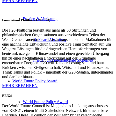
MEHR ERFAHREN
Frieden & Abrüstung
Foundations Plattform F20 (F20)
Die F20-Plattform besteht aus mehr als 50 Stiftungen und
philanthropischen Organisationen aus verschiedenen Teilen der
Welt. Gemeinsamen rufen diese zu transnationalen Maßnahmen für
Nukleare Abrüstung
eine nachhaltige Entwicklung und positive Transformation auf, um
Wege zu Lösungen für die dringendsten Herausforderungen von
heute aufzuzeigen – Klimawandel und einen gerechten Übergang
hin zu einer nachhaltigen Entwicklung auf der Grundlage
Frieden und internationale Sicherheit
erneuerbarer Energien. F20 will Teil der Lösung sein und baut
Brücken zwischen Zivilgesellschaft, Wirtschaft und Finanzsektor,
Think Tanks und Politik – innerhalb der G20-Staaten, untereinander
und darüber hinaus.
World Future Policy Award
MEHR ERFAHREN
REN21
World Future Policy Award
Der World Future Council ist Mitglied des Lenkungsausschusses
von REN21, einem Multi-Stakeholder-Netzwerk für erneuerbare
Energien. Diese „Koalition der Willigen“ bringt verschiedene