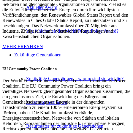
Sektoren und gleichgesinnte Organisationen zusammen. Ziel ist es
Aktueller Award
die Entwicklung erneuerbarer Energien durch ihre wichtigsten
Veröffentlichungen, den
Renewables
Global Status Report und den
Renewables
in Cities Global Status Report, zu unterstützen und zu
beschleunigen. Das Netzwerk umfasst über 70 Mitglieder aus
Wie funktioniert der World Future Policy Award?
Industrie, Zivilgesellschaft, Wissenschaft, Regierungen und
zwischenstaatlichen Organisationen.
MEHR ERFAHREN
Zukünftige Generationen
EU Community Power
Coalition
Zukünftige Generationen – warum sind sie wichtig?
Der World Future Council
ist
Mitglied
der EU Community Power
Coalition.
Die EU Community Power
Coalition
bringt ein
vielfältiges Netzwerk gleichgesinnter Organisationen zusammen, die
ein gemeinsames Ziel, die Entwicklung des Bürger- und
Gemeinschaftseigentums an Energie in der dringenden
Zukunftsgerechtigkeit
Transformation zu einem 100 % erneuerbaren Energiesystem zu
fördern, haben. Die Koalition umfasst Verbände,
Energiegenossenschaften, Netzwerke von Städten und lokalen
Behörden, Repräsentanten der Industrie für erneuerbare Energien,
Beauftragter für zukünftige Generationen
Rechtsexperten und verschiedene Umwelt-NGOs vertreten.