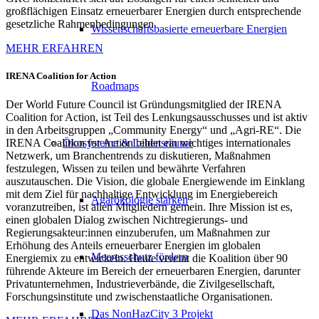
großflächigen Einsatz erneuerbarer Energien durch entsprechende
gesetzliche Rahmenbedingungen
Wissenschaftsbasierte erneuerbare Energien
MEHR ERFAHREN
IRENA Coalition for Action
Roadmaps
Der World Future Council ist Gründungsmitglied der IRENA
Coalition
for
Action, ist Teil des Lenkungsausschusses und ist aktiv
in den Arbeitsgruppen „Community Energy“ und „Agri-RE“. Die
IRENA
Coalition
for
Action bildet ein wichtiges internationales
Ökosysteme & Lebensräume
Netzwerk, um Branchentrends zu diskutieren, Maßnahmen
festzulegen, Wissen zu teilen und bewährte Verfahren
auszutauschen. Die Vision, die globale Energiewende im Einklang
mit dem Ziel für nachhaltige Entwicklung im Energiebereich
Agarökologie stärken
voranzutreiben, ist allen Mitgliedern gemein. Ihre Mission ist es,
einen globalen Dialog zwischen Nichtregierungs- und
Regierungsakteur:innen
einzuberufen, um Maßnahmen zur
Erhöhung des Anteils erneuerbarer Energien im globalen
Meeresschutz fördern
Energiemix zu entwickeln. Heute vereint die Koalition über 90
führende Akteure im Bereich der erneuerbaren Energien, darunter
Privatunternehmen, Industrieverbände, die Zivilgesellschaft,
Forschungsinstitute und zwischenstaatliche Organisationen.
Das NonHazCity 3 Projekt