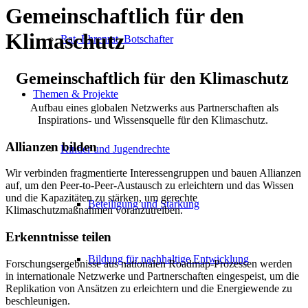
Gemeinschaftlich für den
Klimaschutz
Rat, Ehrenrat, Botschafter
Gemeinschaftlich für den Klimaschutz
Themen & Projekte
Aufbau eines globalen Netzwerks aus Partnerschaften als
Inspirations- und Wissensquelle für den Klimaschutz.
Allianzen bilden
Kinder und Jugendrechte
Wir verbinden fragmentierte Interessengruppen und bauen Allianzen
auf, um den Peer-to-Peer-Austausch zu erleichtern und das Wissen
und die Kapazitäten zu stärken, um gerechte
Beteiligung und Stärkung
Klimaschutzmaßnahmen voranzutreiben
.
Erkenntnisse teilen
Bildung für nachhaltige Entwicklung
Forschungsergebnisse aus nationalen Roadmap-Prozessen werden
in internationale Netzwerke und Partnerschaften eingespeist, um die
Replikation von Ansätzen zu erleichtern und die Energiewende zu
beschleunigen
.