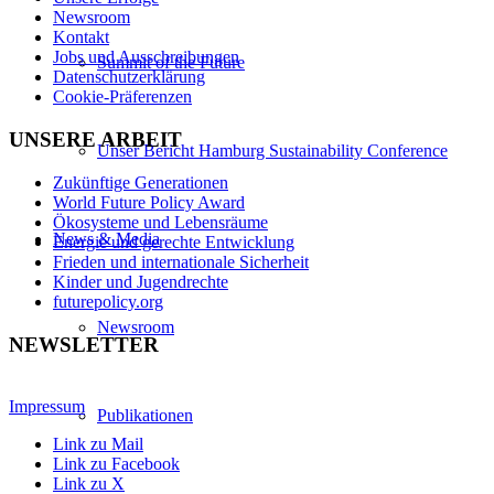
Newsroom
Kontakt
Jobs und Ausschreibungen
Summit of the Future
Datenschutzerklärung
Cookie-Präferenzen
UNSERE ARBEIT
Unser Bericht Hamburg Sustainability Conference
Zukünftige Generationen
World Future Policy Award
Ökosysteme und Lebensräume
News & Media
Energie und gerechte Entwicklung
Frieden und internationale Sicherheit
Kinder und Jugendrechte
futurepolicy.org
Newsroom
NEWSLETTER
Impressum
Publikationen
Link zu Mail
Link zu Facebook
Link zu X