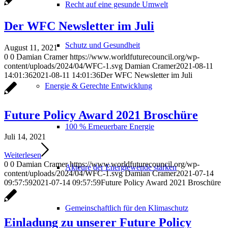
Recht auf eine gesunde Umwelt
Der WFC Newsletter im Juli
Schutz und Gesundheit
August 11, 2021
0
0
Damian Cramer
https://www.worldfuturecouncil.org/wp-
content/uploads/2024/04/WFC-1.svg
Damian Cramer
2021-08-11
14:01:36
2021-08-11 14:01:36
Der WFC Newsletter im Juli
Energie & Gerechte Entwicklung
Future Policy Award 2021 Broschüre
100 % Erneuerbare Energie
Juli 14, 2021
Weiterlesen
0
0
Damian Cramer
https://www.worldfuturecouncil.org/wp-
Akteure der Energiewende stärken
content/uploads/2024/04/WFC-1.svg
Damian Cramer
2021-07-14
09:57:59
2021-07-14 09:57:59
Future Policy Award 2021 Broschüre
Gemeinschaftlich für den Klimaschutz
Einladung zu unserer Future Policy