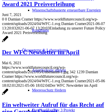
Award 2021 Preisverleihung
Wissenschaftsbasierte erneuerbare Energien
Juni 7, 2021
0
0
Damian Cramer
https://www.worldfuturecouncil.org/wp-
content/uploads/2024/04/WFC-1.svg
Damian Cramer
2021-06-07
13:20:03
2021-06-07 13:20:03
Einladung zu unserer Future Policy
Roadmaps
Award 2021 Preisverleihung
Ökosysteme & Lebensräume
Der WFC Newsletter im April
Mai 6, 2021
https://www.worldfuturecouncil.org/wp-
Agarökologie stärken
content/uploads/2021/05/Unbenannt-1.jpg
342
1239
Damian
Cramer
https://www.worldfuturecouncil.org/wp-
content/uploads/2024/04/WFC-1.svg
Damian Cramer
2021-05-06
18:02:01
2021-05-06 18:02:04
Der WFC Newsletter im April
Meeresschutz fördern
Ein weltweiter Aufruf für das Recht auf
Das NonHazCity 3 Projekt
eine Gesunde Umwelt