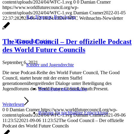
content/uploads/2024/04/WFC-1.svg
0
0
Damian Cramer
https://www.worldfuturecouncil.org/wp-
content/uploads/2024/04/WFC-1.svg
Damian Cramer
2022-01-05
Rat, Ehrenrat, Botschafter
22:37:28
2023-06-12 16:24:13
Der WFC Weihnachts-Newsletter
The Good Council – Der offizielle Podcast
Themen & Projekte
des World Future Councils
September 6, 2021
Kinder und Jugendrechte
Die neue Podcast-Reihe des World Future Council, The Good
Council, startet heute mit der ersten Staffel
generationenübergreifender Dialoge unter Beteiligung des
Beteiligung und Stärkung
Jugendforums des World Future Council, Youth:Present.
Weiterlesen
0
0
Damian Cramer
https://www.worldfuturecouncil.org/wp-
Bildung für nachhaltige Entwicklung
content/uploads/2024/04/WFC-1.svg
Damian Cramer
2021-09-06
11:23:52
2021-09-06 11:23:52
The Good Council – Der offizielle
Podcast des World Future Councils