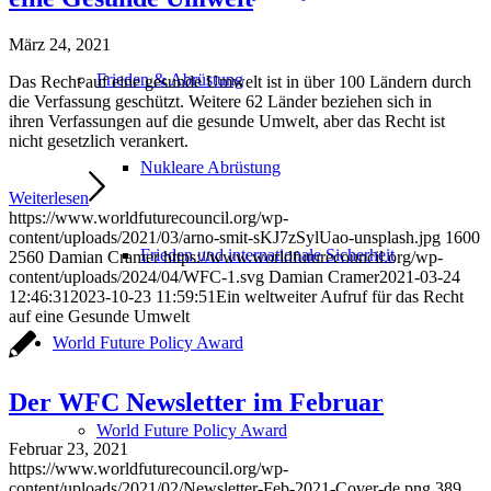
März 24, 2021
Frieden & Abrüstung
Das Recht auf eine gesunde Umwelt ist in über 100 Ländern durch
die Verfassung geschützt. Weitere 62 Länder beziehen sich in
ihren Verfassungen auf die gesunde Umwelt, aber das Recht ist
nicht gesetzlich verankert.
Nukleare Abrüstung
Weiterlesen
https://www.worldfuturecouncil.org/wp-
content/uploads/2021/03/arno-smit-sKJ7zSylUao-unsplash.jpg
1600
Frieden und internationale Sicherheit
2560
Damian Cramer
https://www.worldfuturecouncil.org/wp-
content/uploads/2024/04/WFC-1.svg
Damian Cramer
2021-03-24
12:46:31
2023-10-23 11:59:51
Ein weltweiter Aufruf für das Recht
auf eine Gesunde Umwelt
World Future Policy Award
Der WFC Newsletter im Februar
World Future Policy Award
Februar 23, 2021
https://www.worldfuturecouncil.org/wp-
content/uploads/2021/02/Newsletter-Feb-2021-Cover-de.png
389