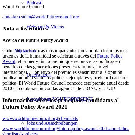
Podcast
World Future Council
anna-lara.stehn@worldfuturecouncil.org
Webinare & Videos
Nota a los editores
Acerca del Future Policy Award
Cada año, las políticas más impactantes que abordan los retos más
Mitmachen
urgentes de la humanidad se celebran a través del
Future Policy
Award
, el primer y único premio que reconoce las políticas en
beneficio de las generaciones presentes y futuras a nivel
internacional. El objetivo del premio es sensibilizar a la opinión
Unterstützen
pública mundial sobre las políticas ejemplares y acelerar la acción
política. El World Future Council concede este premio anual desde
2010 en colaboración con las agencias de la ONU y la UIP.
Jugendforum YOUTH:PRESENT
Información sobre
los principales candidatos al
Future Policy Award 2021
www.worldfuturecouncil.org/chemicals
Jobs und Ausschreibungen
www.worldfuturecouncil.org/future-policy-award-2021-about-the-
shortlisted-policies