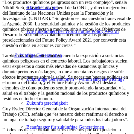
“Los productos químicos peligrosos son un reto complejo”, señala
Aktueller Award
Nikhil Seth, subsecretario general de la ONU, y director ejecutivo
del Instituto de las Naciones Unidas para la Formación y la
Investigación (UNITAR). “Su gestión es una cuestión transversal de
la Agenda 2030. La seguridad química y la gestión de los productos
químicos tóxicos afectan a muchos, sino a todos, los Objetivos de
Wie funktioniert der World Future Policy Award?
Desarrollo Sostenible. Aplaudo sinceramente a las políticas
preseleccionadas del Future Policy Award 2021 por convertir esta
cuestión crítica en acciones concretas.”
Zukünftige Generationen
También es importante tener en cuenta la exposición a sustancias
químicas peligrosas en el contexto laboral. Los trabajadores suelen
estar expuestos a dosis más elevadas de sustancias químicas y
durante períodos más largos, lo que aumenta los riesgos de sufrir
efectos importantes sobre la salud. Se necesitan buenas políticas en
Zukünftige Generationen – warum sind sie wichtig?
el mundo del trabajo, y el Future Policy Award 2021 destaca
ejemplos de cómo podemos seguir promoviendo la seguridad y la
salud en el trabajo y la gestión racional de los productos químicos y
residuos en todo el mundo.
Zukunftsgerechtigkeit
Guy Ryder, Director General de la Organización Internacional del
Trabajo (OIT), señala que “es nuestro deber reafirmar el derecho a
un lugar de trabajo seguro y saludable para todos los trabajadores”.
Beauftragter für zukünftige Generationen
“Todos los días se violan nuestros derechos por la exposición a