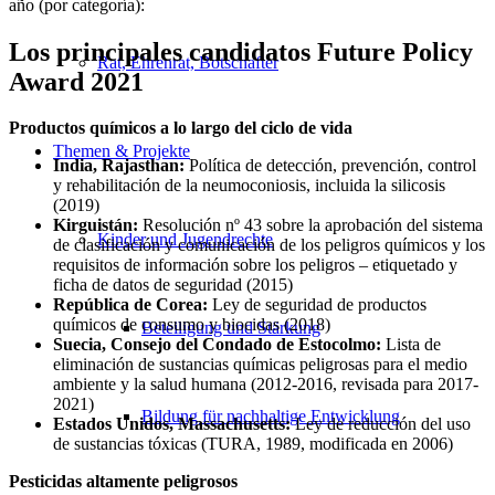
año (por categoría):
Los principales candidatos Future Policy
Rat, Ehrenrat, Botschafter
Award 2021
Productos químicos a lo largo del ciclo de vida
Themen & Projekte
India, Rajasthan:
Política de detección, prevención, control
y rehabilitación de la neumoconiosis, incluida la silicosis
(2019)
Kirguistán:
Resolución nº 43 sobre la aprobación del sistema
Kinder und Jugendrechte
de clasificación y comunicación de los peligros químicos y los
requisitos de información sobre los peligros – etiquetado y
ficha de datos de seguridad (2015)
República de Corea:
Ley de seguridad de productos
químicos de consumo y biocidas (2018)
Beteiligung und Stärkung
Suecia, Consejo del Condado de Estocolmo:
Lista de
eliminación de sustancias químicas peligrosas para el medio
ambiente y la salud humana (2012-2016, revisada para 2017-
2021)
Bildung für nachhaltige Entwicklung
Estados Unidos, Massachusetts:
Ley de reducción del uso
de sustancias tóxicas (TURA, 1989, modificada en 2006)
Pesticidas altamente peligrosos