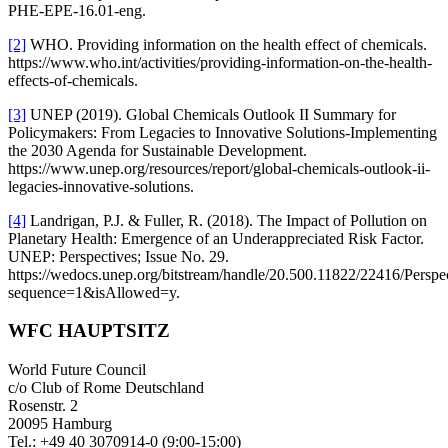
PHE-EPE-16.01-eng.
[2]
WHO. Providing information on the health effect of chemicals.
https://www.who.int/activities/providing-information-on-the-health-
effects-of-chemicals.
[3]
UNEP (2019). Global Chemicals Outlook II Summary for
Policymakers: From Legacies to Innovative Solutions-Implementing
the 2030 Agenda for Sustainable Development.
https://www.unep.org/resources/report/global-chemicals-outlook-ii-
legacies-innovative-solutions.
[4]
Landrigan, P.J. & Fuller, R. (2018). The Impact of Pollution on
Planetary Health: Emergence of an Underappreciated Risk Factor.
UNEP: Perspectives; Issue No. 29.
https://wedocs.unep.org/bitstream/handle/20.500.11822/22416/Pers
sequence=1&isAllowed=y.
WFC HAUPTSITZ
World Future Council
c/o Club of Rome Deutschland
Rosenstr. 2
20095 Hamburg
Tel.: +49 40 3070914-0 (9:00-15:00)