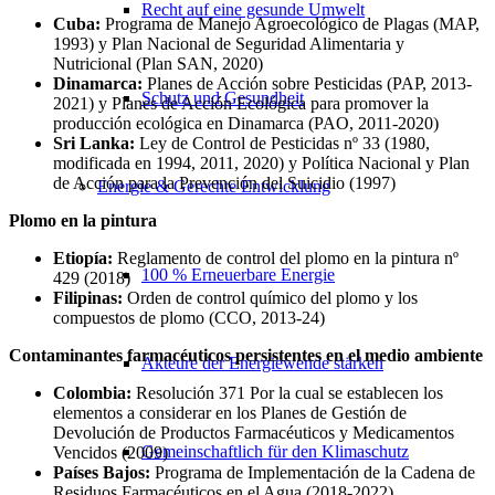
Recht auf eine gesunde Umwelt
Cuba:
Programa de Manejo Agroecológico de Plagas (MAP,
1993) y Plan Nacional de Seguridad Alimentaria y
Nutricional (Plan SAN, 2020)
Dinamarca:
Planes de Acción sobre Pesticidas (PAP, 2013-
Schutz und Gesundheit
2021) y Planes de Acción Ecológica para promover la
producción ecológica en Dinamarca (PAO, 2011-2020)
Sri Lanka:
Ley de Control de Pesticidas nº 33 (1980,
modificada en 1994, 2011, 2020) y Política Nacional y Plan
de Acción para la Prevención del Suicidio (1997)
Energie & Gerechte Entwicklung
Plomo en la pintura
Etiopía:
Reglamento de control del plomo en la pintura nº
100 % Erneuerbare Energie
429 (2018)
Filipinas:
Orden de control químico del plomo y los
compuestos de plomo (CCO, 2013-24)
Contaminantes farmacéuticos persistentes en el medio ambiente
Akteure der Energiewende stärken
Colombia:
Resolución 371 Por la cual se establecen los
elementos a considerar en los Planes de Gestión de
Devolución de Productos Farmacéuticos y Medicamentos
Gemeinschaftlich für den Klimaschutz
Vencidos (2009)
Países Bajos:
Programa de Implementación de la Cadena de
Residuos Farmacéuticos en el Agua (2018-2022).