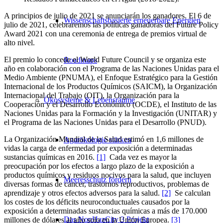
A principios de julio de 2021 se anunciarán los ganadores. El 6 de
Wissenschaftsbasierte erneuerbare Energien
julio de 2021, celebraremos las políticas ganadoras del Future Policy
Award 2021 con una ceremonia de entrega de premios virtual de
alto nivel.
El premio lo concede el World Future Council y se organiza este
Roadmaps
año en colaboración con el Programa de las Naciones Unidas para el
Medio Ambiente (PNUMA), el Enfoque Estratégico para la Gestión
Internacional de los Productos Químicos (SAICM), la Organización
Internacional del Trabajo (OIT), la Organización para la
Ökosysteme & Lebensräume
Cooperación y el Desarrollo Económico (OCDE), el Instituto de las
Naciones Unidas para la Formación y la Investigación (UNITAR) y
el Programa de las Naciones Unidas para el Desarrollo (PNUD).
La Organización Mundial de la Salud estimó en 1,6 millones de
Agarökologie stärken
vidas la carga de enfermedad por exposición a determinadas
sustancias químicas en 2016.
[1]
Cada vez es mayor la
preocupación por los efectos a largo plazo de la exposición a
productos químicos y residuos nocivos para la salud, que incluyen
Meeresschutz fördern
diversas formas de cáncer, trastornos reproductivos, problemas de
aprendizaje y otros efectos adversos para la salud.
[2]
Se calculan
los costes de los déficits neuroconductuales causados por la
exposición a determinadas sustancias químicas a más de 170.000
Das NonHazCity 3 Projekt
millones de dólares al año solo en la Unión Europea.
[3]