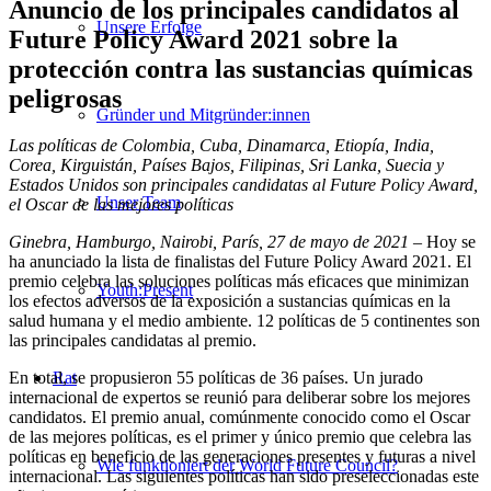
Anuncio de los principales candidatos al
Unsere Erfolge
Future Policy Award 2021 sobre la
protección contra las sustancias químicas
peligrosas
Gründer und Mitgründer:innen
Las políticas de Colombia, Cuba, Dinamarca, Etiopía, India,
Corea, Kirguistán, Países Bajos, Filipinas, Sri Lanka, Suecia y
Estados Unidos son principales candidatas al Future Policy Award,
Unser Team
el Oscar de las mejores políticas
Ginebra, Hamburgo, Nairobi, París, 27 de mayo de 2021
– Hoy se
ha anunciado la lista de finalistas del Future Policy Award 2021. El
premio celebra las soluciones políticas más eficaces que minimizan
Youth:Present
los efectos adversos de la exposición a sustancias químicas en la
salud humana y el medio ambiente. 12 políticas de 5 continentes son
las principales candidatas al premio.
En total, se propusieron 55 políticas de 36 países. Un jurado
Rat
internacional de expertos se reunió para deliberar sobre los mejores
candidatos. El premio anual, comúnmente conocido como el Oscar
de las mejores políticas, es el primer y único premio que celebra las
políticas en beneficio de las generaciones presentes y futuras a nivel
Wie funktioniert der World Future Council?
internacional. Las siguientes políticas han sido preseleccionadas este