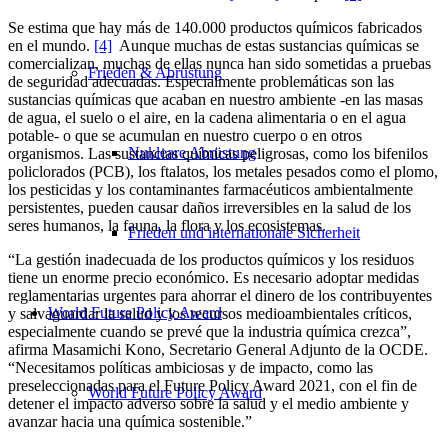
Se estima que hay más de 140.000 productos químicos fabricados
en el mundo.
[4]
Aunque muchas de estas sustancias químicas se
comercializan, muchas de ellas nunca han sido sometidas a pruebas
Frieden & Abrüstung
de seguridad adecuadas. Especialmente problemáticas son las
sustancias químicas que acaban en nuestro ambiente -en las masas
de agua, el suelo o el aire, en la cadena alimentaria o en el agua
potable- o que se acumulan en nuestro cuerpo o en otros
Nukleare Abrüstung
organismos. Las sustancias químicas peligrosas, como los bifenilos
policlorados (PCB), los ftalatos, los metales pesados como el plomo,
los pesticidas y los contaminantes farmacéuticos ambientalmente
persistentes, pueden causar daños irreversibles en la salud de los
seres humanos, la fauna, la flora y los ecosistemas.
Frieden und internationale Sicherheit
“La gestión inadecuada de los productos químicos y los residuos
tiene un enorme precio económico. Es necesario adoptar medidas
reglamentarias urgentes para ahorrar el dinero de los contribuyentes
World Future Policy Award
y salvaguardar la salud y los recursos medioambientales críticos,
especialmente cuando se prevé que la industria química crezca”,
afirma Masamichi Kono, Secretario General Adjunto de la OCDE.
“Necesitamos políticas ambiciosas y de impacto, como las
preseleccionadas para el Future Policy Award 2021, con el fin de
World Future Policy Award
detener el impacto adverso sobre la salud y el medio ambiente y
avanzar hacia una química sostenible.”