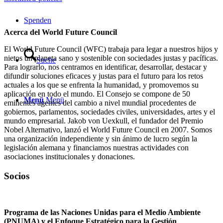
Spenden
Acerca del World Future Council
El World Future Council (WFC) trabaja para legar a nuestros hijos y
nietos un planeta sano y sostenible con sociedades justas y pacíficas.
Suche
Para lograrlo, nos centramos en identificar, desarrollar, destacar y
difundir soluciones eficaces y justas para el futuro para los retos
actuales a los que se enfrenta la humanidad, y promovemos su
aplicación en todo el mundo. El Consejo se compone de 50
Menü
Menü
eminentes agentes del cambio a nivel mundial procedentes de
gobiernos, parlamentos, sociedades civiles, universidades, artes y el
mundo empresarial. Jakob von Uexkull, el fundador del Premio
Nobel Alternativo, lanzó el World Future Council en 2007. Somos
una organización independiente y sin ánimo de lucro según la
legislación alemana y financiamos nuestras actividades con
asociaciones institucionales y donaciones.
Socios
Programa de las Naciones Unidas para el Medio Ambiente
(PNUMA) y el Enfoque Estratégico para la Gestión