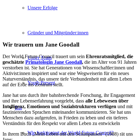
Unsere Erfolge
Gründer und Mitgründer:innen
Wir trauern um Jane Goodall
Der World Future Council trauert um sein
Ehrenratsmitglied, die
Unser Team
geschätzte
Primatologin Jane Goodall
,
die im Alter von 91 Jahren
verstorben ist. Sie hat Generationen von Wissenschaftler:innen und
Aktivist:innen inspiriert und war eine Wegweiserin für ein neues
Naturverständnis, das unsere tiefe Verbundenheit mit allem Leben
Youth:Present
auf der Erde ins Zentrum stellt.
Jane hat uns durch ihre bahnbrechende Forschung, ihr Engagement
und ihre Lebenserfahrung vorgelebt, dass
alle Lebewesen über
Intelligenz, Emotionen und Sozialstrukturen verfügen
und mit
Rat
faszinierenden Sprachen miteinander kommunizieren. Sie hat uns
Menschen dazu aufgerufen, in Frieden zu leben und ein tieferes
Verständnis für den Respekt vor allem Leben zu entwickeln
Wie funktioniert der World Future Council?
In ihrem Buch „Mein Leben mit den Schimpansen“ (1988) rät uns
Jane: