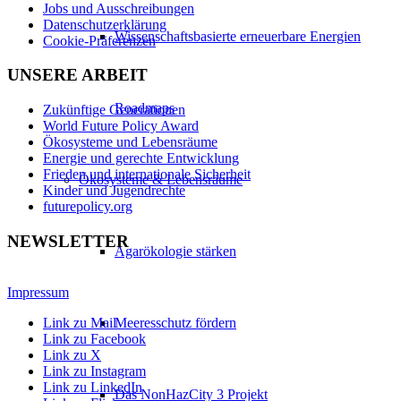
Jobs und Ausschreibungen
Datenschutzerklärung
Wissenschaftsbasierte erneuerbare Energien
Cookie-Präferenzen
UNSERE ARBEIT
Roadmaps
Zukünftige Generationen
World Future Policy Award
Ökosysteme und Lebensräume
Energie und gerechte Entwicklung
Frieden und internationale Sicherheit
Ökosysteme & Lebensräume
Kinder und Jugendrechte
futurepolicy.org
NEWSLETTER
Agarökologie stärken
Impressum
Link zu Mail
Meeresschutz fördern
Link zu Facebook
Link zu X
Link zu Instagram
Link zu LinkedIn
Das NonHazCity 3 Projekt