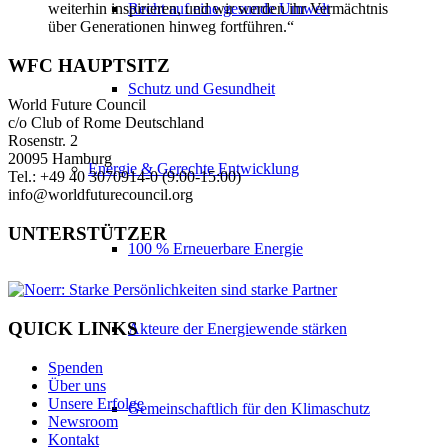
Recht auf eine gesunde Umwelt
weiterhin inspirieren, und wir werden ihr Vermächtnis
über Generationen hinweg fortführen.“
WFC HAUPTSITZ
Schutz und Gesundheit
World Future Council
c/o Club of Rome Deutschland
Rosenstr. 2
20095 Hamburg
Energie & Gerechte Entwicklung
Tel.: +49 40 3070914-0 (9:00-15:00)
info@worldfuturecouncil.org
UNTERSTÜTZER
100 % Erneuerbare Energie
QUICK LINKS
Akteure der Energiewende stärken
Spenden
Über uns
Unsere Erfolge
Gemeinschaftlich für den Klimaschutz
Newsroom
Kontakt