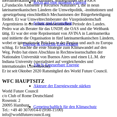
iberoamerikanischen Halbinsel. Mitbegründer der FARN
Recht auf eine gesunde Umwelt
(„Fundación Ambiente y Recursos Naturales“), die in neun
lateinamerikanischen Ländern die Umweltpolitik, -institutionen und
-gesetzgebung einschließlich Mechanismen der Bürgerbeteiligung
fördert. Er war Umweltrechtsberater der Vizepräsidentschaft
Schutz und Gesundheit
Argentiniens in der ersten demokratischen Periode des Landes.
Pedro war als Berater für das UNDP, die OAS und die Weltbank
tätig. Er war der erste Repräsentant von AVINA in Lateinamerika
und initiierte die Organisation in fünf lateinamerikanischen Ländern,
wobei er internationale Brücken in der Region und auch zu Europa
Energie & Gerechte Entwicklung
schlug. Er brachte die erste Strategie zum Klimawandel auf den
Weg. Pedro hat einen Abschluss in Rechtswissenschaften der
Nationalen Universität von Buenos Aires und einen LL.M. der
Indiana University (spezialisiert auf vergleichendes und
100 % Erneuerbare Energie
internationales Umweltrecht).
Er ist seit Oktober 2020 Ratsmitglied des World Future Council.
WFC HAUPTSITZ
Akteure der Energiewende stärken
World Future Council
c/o Club of Rome Deutschland
Rosenstr. 2
20095 Hamburg
Gemeinschaftlich für den Klimaschutz
Tel.: +49 40 3070914-0 (9:00-15:00)
info@worldfuturecouncil.org