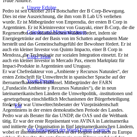
Trade Alliance.
Unsere Erfolge
Pedro ist seit Oktober 2014 Botschafter der B Corp-Bewegung.
Dies ist eine Auszeichnung, die ihm vom B Lab US verliehen
wurde. Er ist Mitbegründer von Emprendia, der ersten B Corp in
Argentinien. Er ist Kleininvestor von Guayaki, einer B-Corp, die die
Gründer und Mitgründer:innen
Regeneration des südatlantischen Waldes fördert, indem sie
Energiegetränke auf der Basis von im Schatten angebautem Mate
herstellt und das Gemeinschaftsgefühl der Bewohner fördert. Er ist
auch ein kleiner Investor von Quinto Impacto, einer B Corp in
Mendoza, die Technologie zur sozialen Integration einsetzt. Er ist
Unser Team
auch ein kleiner Investor in Mercado Pax, einem Marktplatz für
Impact-Produkte in Argentinien und Uruguay.
Er war Chefredakteur von „Ambiente y Recursos Naturales“, der
ersten Zeitschrift für Umweltrecht in spanischer Sprache auf der
Youth:Present
iberoamerikanischen Halbinsel. Mitbegründer der FARN
(„Fundación Ambiente y Recursos Naturales“), die in neun
lateinamerikanischen Ländern die Umweltpolitik, -institutionen und
-gesetzgebung einschließlich Mechanismen der Bürgerbeteiligung
fördert. Er war Umweltrechtsberater der Vizepräsidentschaft
Rat
Argentiniens in der ersten demokratischen Periode des Landes.
Pedro war als Berater für das UNDP, die OAS und die Weltbank
tätig. Er war der erste Repräsentant von AVINA in Lateinamerika
und initiierte die Organisation in fünf lateinamerikanischen Ländern,
Wie funktioniert der World Future Council?
wobei er internationale Brücken in der Region und auch zu Europa