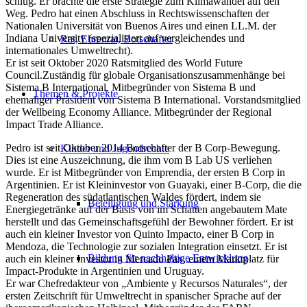
schlug. Er brachte die erste Strategie zum Klimawandel auf den
Weg. Pedro hat einen Abschluss in Rechtswissenschaften der
Nationalen Universität von Buenos Aires und einen LL.M. der
Indiana University (spezialisiert auf vergleichendes und
Rat, Ehrenrat, Botschafter
internationales Umweltrecht).
Er ist seit Oktober 2020 Ratsmitglied des World Future
Council.Zuständig für globale Organisationszusammenhänge bei
Sistema B International, Mitbegründer von Sistema B und
Themen & Projekte
ehemaliger Präsident von Sistema B International. Vorstandsmitglied
der Wellbeing Economy Alliance. Mitbegründer der Regional
Impact Trade Alliance.
Pedro ist seit Oktober 2014 Botschafter der B Corp-Bewegung.
Kinder und Jugendrechte
Dies ist eine Auszeichnung, die ihm vom B Lab US verliehen
wurde. Er ist Mitbegründer von Emprendia, der ersten B Corp in
Argentinien. Er ist Kleininvestor von Guayaki, einer B-Corp, die die
Regeneration des südatlantischen Waldes fördert, indem sie
Beteiligung und Stärkung
Energiegetränke auf der Basis von im Schatten angebautem Mate
herstellt und das Gemeinschaftsgefühl der Bewohner fördert. Er ist
auch ein kleiner Investor von Quinto Impacto, einer B Corp in
Mendoza, die Technologie zur sozialen Integration einsetzt. Er ist
Bildung für nachhaltige Entwicklung
auch ein kleiner Investor in Mercado Pax, einem Marktplatz für
Impact-Produkte in Argentinien und Uruguay.
Er war Chefredakteur von „Ambiente y Recursos Naturales“, der
ersten Zeitschrift für Umweltrecht in spanischer Sprache auf der