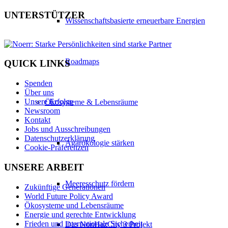
UNTERSTÜTZER
Wissenschaftsbasierte erneuerbare Energien
Roadmaps
QUICK LINKS
Spenden
Über uns
Unsere Erfolge
Ökosysteme & Lebensräume
Newsroom
Kontakt
Jobs und Ausschreibungen
Datenschutzerklärung
Agarökologie stärken
Cookie-Präferenzen
UNSERE ARBEIT
Meeresschutz fördern
Zukünftige Generationen
World Future Policy Award
Ökosysteme und Lebensräume
Energie und gerechte Entwicklung
Frieden und internationale Sicherheit
Das NonHazCity 3 Projekt