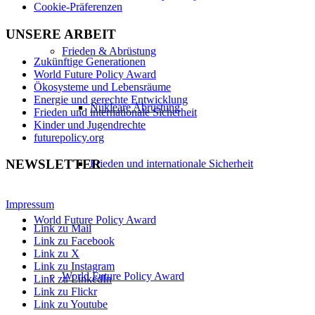
Cookie-Präferenzen
UNSERE ARBEIT
Frieden & Abrüstung
Zukünftige Generationen
World Future Policy Award
Ökosysteme und Lebensräume
Energie und gerechte Entwicklung
Nukleare Abrüstung
Frieden und internationale Sicherheit
Kinder und Jugendrechte
futurepolicy.org
NEWSLETTER
Frieden und internationale Sicherheit
Impressum
World Future Policy Award
Link zu Mail
Link zu Facebook
Link zu X
Link zu Instagram
World Future Policy Award
Link zu LinkedIn
Link zu Flickr
Link zu Youtube