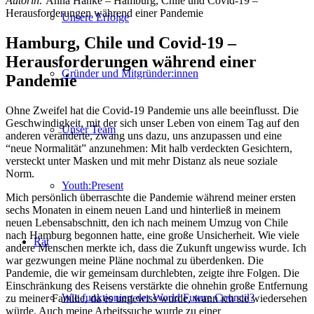
Autorin:
Anna Hanke – Hamburg, Chile und Covid-19 –
Herausforderungen während einer Pandemie
Unsere Erfolge
Hamburg, Chile und Covid-19 –
Herausforderungen während einer
Gründer und Mitgründer:innen
Pandemie
Ohne Zweifel hat die Covid-19 Pandemie uns alle beeinflusst. Die
Geschwindigkeit, mit der sich unser Leben von einem Tag auf den
Unser Team
anderen veränderte, zwang uns dazu, uns anzupassen und eine
“neue Normalität” anzunehmen: Mit halb verdeckten Gesichtern,
versteckt unter Masken und mit mehr Distanz als neue soziale
Norm.
Youth:Present
Mich persönlich überraschte die Pandemie während meiner ersten
sechs Monaten in einem neuen Land und hinterließ in meinem
neuen Lebensabschnitt, den ich nach meinem Umzug von Chile
nach Hamburg begonnen hatte, eine große Unsicherheit. Wie viele
Rat
andere Menschen
merkte ich, dass die Zukunft ungewiss wurde
. Ich
war gezwungen meine Pläne nochmal zu überdenken.
D
ie
Pandemie
, die wir gemeinsam durchlebten,
zeigte ihre Folgen
.
Die
Einschränkung des Reisens verstärkte die ohnehin große Entfernung
Wie funktioniert der World Future Council?
zu meiner Familie, da es ungewiss wurde, wann ich sie wiedersehen
würde. Auch meine Arbeitssuche wurde zu einer