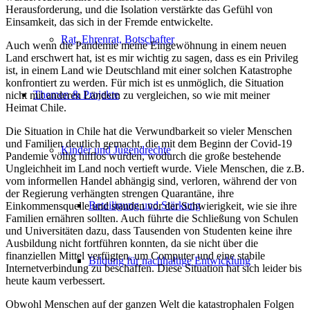
Herausforderung
,
und die Isolation verstärkte das Gefühl von
Einsamkeit,
das sich in der Fremde entwickelte
.
Rat, Ehrenrat, Botschafter
Auch
wenn die Pandemie meine Eingewöhnung in einem neuen
Land erschwert hat, ist es mir wichtig zu sagen, dass es ein Privileg
ist, in einem Land wie Deutschland mit einer solchen Katastrophe
konfrontiert zu werden. Für mich ist es unmöglich, die Situation
Themen & Projekte
nicht mit anderen Ländern zu vergleichen, so wie mit meiner
Heimat
Chile.
Die Situation in Chile hat die Verwundbarkeit so vieler Menschen
und Familien deutlich gemacht, die mit dem Beginn der Covid-19
Kinder und Jugendrechte
Pandemie völlig hilflos wurden, wodurch die große bestehende
Ungleichheit im Land noch vertieft wurde. Viele Menschen, die z.B.
vom
informellen
Handel abhängig sind,
verloren,
während der von
der Regierung verhängten strengen Quarantäne
,
ihre
Beteiligung und Stärkung
Einkommensquelle und standen vor der Schwierigkeit, wie sie ihre
Familien ernähren sollten. Auch führte die Schließung von Schulen
und Universitäten dazu, dass Tausenden von Studenten keine ihre
Ausbildung nicht fortführen konnten, da sie nicht über die
finanziellen Mittel verfügten, um Computer und eine stabile
Bildung für nachhaltige Entwicklung
Internetverbindung zu bescha
ffen
.
Diese Situation hat sich leider bis
heute kaum verbessert.
Obwohl Menschen auf der ganzen Welt die katastrophalen Folgen