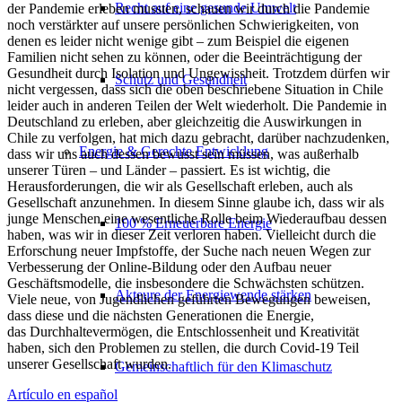
Recht auf eine gesunde Umwelt
der Pandemie erleben mussten, schauen wir durch die Pandemie
noch verstärkter auf unsere persönlichen Schwierigkeiten, von
denen es leider nicht wenige gibt
– z
um Beispiel
die eigenen
Familien
nicht sehen zu können,
oder die
Beeinträchtigung der
Gesundheit
durch Isolation und Ungewissheit.
Trotzdem dürfen wir
Schutz und Gesundheit
nicht vergessen, dass sich die oben beschriebene Situation in Chile
leider auch in anderen Teilen der Welt wiederholt. Die Pandemie in
Deutschland zu erleben, aber gleichzeitig die Auswirkungen in
Chile zu verfolgen, hat mich dazu gebracht, darüber nachzudenken,
Energie & Gerechte Entwicklung
dass wir uns auch dessen bewusst sein müssen, was außerhalb
unserer Türen – und Länder – passiert. Es ist wichtig, die
Herausforderungen, die wir als Gesellschaft erleben, auch als
Gesellschaft anzunehmen. In diesem Sinne glaube ich, dass wir als
junge Menschen eine wesentliche Rolle beim Wiederaufbau dessen
100 % Erneuerbare Energie
haben, was wir in dieser Zeit verloren haben. Vielleicht durch die
Erforschung neuer Impfstoffe, der Suche
nach neue
n
Weg
en
zur
Verbesserung der Online-Bildung oder den Aufbau neuer
Geschäftsmodelle, die insbesondere die Schwächsten schützen.
Akteure der Energiewende stärken
Viele neue, von Jugendlichen geführten Bewegungen beweisen,
dass diese und die nächsten Generationen die Energie,
das
Durchhaltevermögen, die Entschlossenheit und Kreativität
haben, sich den Problemen zu stellen, die durch Covid-19 Teil
unserer Gesellschaft wurden.
Gemeinschaftlich für den Klimaschutz
Artículo en español