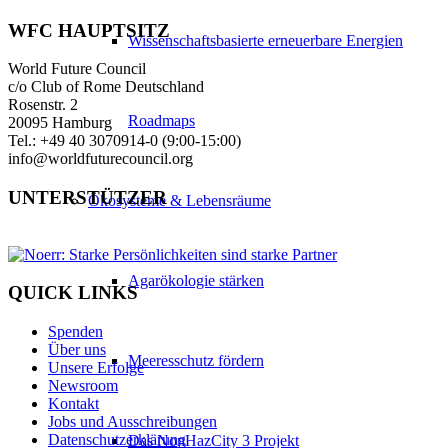
WFC HAUPTSITZ
Wissenschaftsbasierte erneuerbare Energien
World Future Council
c/o Club of Rome Deutschland
Rosenstr. 2
Roadmaps
20095 Hamburg
Tel.: +49 40 3070914-0 (9:00-15:00)
info@worldfuturecouncil.org
UNTERSTÜTZER
Ökosysteme & Lebensräume
Agarökologie stärken
QUICK LINKS
Spenden
Über uns
Meeresschutz fördern
Unsere Erfolge
Newsroom
Kontakt
Jobs und Ausschreibungen
Datenschutzerklärung
Das NonHazCity 3 Projekt