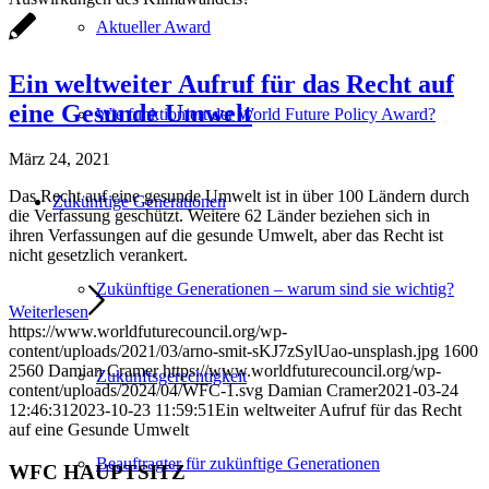
Aktueller Award
Ein weltweiter Aufruf für das Recht auf
eine Gesunde Umwelt
Wie funktioniert der World Future Policy Award?
März 24, 2021
Das Recht auf eine gesunde Umwelt ist in über 100 Ländern durch
Zukünftige Generationen
die Verfassung geschützt. Weitere 62 Länder beziehen sich in
ihren Verfassungen auf die gesunde Umwelt, aber das Recht ist
nicht gesetzlich verankert.
Zukünftige Generationen – warum sind sie wichtig?
Weiterlesen
https://www.worldfuturecouncil.org/wp-
content/uploads/2021/03/arno-smit-sKJ7zSylUao-unsplash.jpg
1600
2560
Damian Cramer
https://www.worldfuturecouncil.org/wp-
Zukunftsgerechtigkeit
content/uploads/2024/04/WFC-1.svg
Damian Cramer
2021-03-24
12:46:31
2023-10-23 11:59:51
Ein weltweiter Aufruf für das Recht
auf eine Gesunde Umwelt
Beauftragter für zukünftige Generationen
WFC HAUPTSITZ