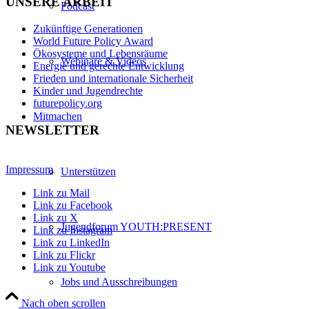
UNSERE ARBEIT
Podcast
Zukünftige Generationen
World Future Policy Award
Ökosysteme und Lebensräume
Webinare & Videos
Energie und gerechte Entwicklung
Frieden und internationale Sicherheit
Kinder und Jugendrechte
futurepolicy.org
Mitmachen
NEWSLETTER
Impressum
Unterstützen
Link zu Mail
Link zu Facebook
Link zu X
Jugendforum YOUTH:PRESENT
Link zu Instagram
Link zu LinkedIn
Link zu Flickr
Link zu Youtube
Jobs und Ausschreibungen
Nach oben scrollen