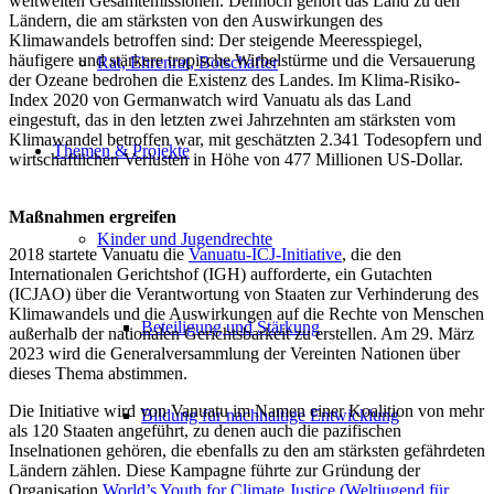
weltweiten Gesamtemissionen. Dennoch gehört das Land zu den
Ländern, die am stärksten von den Auswirkungen des
Klimawandels betroffen sind: Der steigende Meeresspiegel,
häufigere und stärkere tropische Wirbelstürme und die Versauerung
Rat, Ehrenrat, Botschafter
der Ozeane bedrohen die Existenz des Landes. Im Klima-Risiko-
Index 2020 von Germanwatch wird Vanuatu als das Land
eingestuft, das in den letzten zwei Jahrzehnten am stärksten vom
Klimawandel betroffen war, mit geschätzten 2.341 Todesopfern und
Themen & Projekte
wirtschaftlichen Verlusten in Höhe von 477 Millionen US-Dollar.
Maßnahmen ergreifen
Kinder und Jugendrechte
2018 startete Vanuatu die
Vanuatu-ICJ-Initiative
, die den
Internationalen Gerichtshof (IGH) aufforderte, ein Gutachten
(ICJAO) über die Verantwortung von Staaten zur Verhinderung des
Klimawandels und die Auswirkungen auf die Rechte von Menschen
Beteiligung und Stärkung
außerhalb der nationalen Gerichtsbarkeit zu erstellen. Am 29. März
2023 wird die Generalversammlung der Vereinten Nationen über
dieses Thema abstimmen.
Die Initiative wird von Vanuatu im Namen einer Koalition von mehr
Bildung für nachhaltige Entwicklung
als 120 Staaten angeführt, zu denen auch die pazifischen
Inselnationen gehören, die ebenfalls zu den am stärksten gefährdeten
Ländern zählen. Diese Kampagne führte zur Gründung der
Organisation
World’s Youth for Climate Justice (Weltjugend für