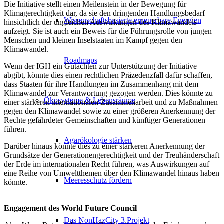
Die Initiative stellt einen Meilenstein in der Bewegung für
Klimagerechtigkeit dar, da sie den dringenden Handlungsbedarf
Wissenschaftsbasierte erneuerbare Energien
hinsichtlich der ungleichen Auswirkungen des Klimawandels
aufzeigt. Sie ist auch ein Beweis für die Führungsrolle von jungen
Menschen und kleinen Inselstaaten im Kampf gegen den
Klimawandel.
Roadmaps
Wenn der IGH ein Gutachten zur Unterstützung der Initiative
abgibt, könnte dies einen rechtlichen Präzedenzfall dafür schaffen,
dass Staaten für ihre Handlungen im Zusammenhang mit dem
Klimawandel zur Verantwortung gezogen werden. Dies könnte zu
Ökosysteme & Lebensräume
einer stärkeren internationalen Zusammenarbeit und zu Maßnahmen
gegen den Klimawandel sowie zu einer größeren Anerkennung der
Rechte gefährdeter Gemeinschaften und künftiger Generationen
führen.
Agarökologie stärken
Darüber hinaus könnte dies zu einer stärkeren Anerkennung der
Grundsätze der Generationengerechtigkeit und der Treuhänderschaft
der Erde im internationalen Recht führen, was Auswirkungen auf
eine Reihe von Umweltthemen über den Klimawandel hinaus haben
Meeresschutz fördern
könnte.
Engagement des World Future Council
Das NonHazCity 3 Projekt