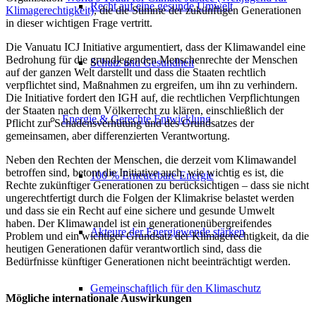
Recht auf eine gesunde Umwelt
Klimagerechtigkeit)
, die die Stimme der zukünftigen Generationen
in dieser wichtigen Frage vertritt.
Die Vanuatu ICJ Initiative argumentiert, dass der Klimawandel eine
Bedrohung für die grundlegenden Menschenrechte der Menschen
Schutz und Gesundheit
auf der ganzen Welt darstellt und dass die Staaten rechtlich
verpflichtet sind, Maßnahmen zu ergreifen, um ihn zu verhindern.
Die Initiative fordert den IGH auf, die rechtlichen Verpflichtungen
der Staaten nach dem Völkerrecht zu klären, einschließlich der
Energie & Gerechte Entwicklung
Pflicht zur Schadensverhütung und des Grundsatzes der
gemeinsamen, aber differenzierten Verantwortung.
Neben den Rechten der Menschen, die derzeit vom Klimawandel
betroffen sind, betont die Initiative auch, wie wichtig es ist, die
100 % Erneuerbare Energie
Rechte zukünftiger Generationen zu berücksichtigen – dass sie nicht
ungerechtfertigt durch die Folgen der Klimakrise belastet werden
und dass sie ein Recht auf eine sichere und gesunde Umwelt
haben. Der Klimawandel ist ein generationenübergreifendes
Akteure der Energiewende stärken
Problem und ein wichtiger Grundsatz der Klimagerechtigkeit, da die
heutigen Generationen dafür verantwortlich sind, dass die
Bedürfnisse künftiger Generationen nicht beeinträchtigt werden.
Gemeinschaftlich für den Klimaschutz
Mögliche internationale Auswirkungen