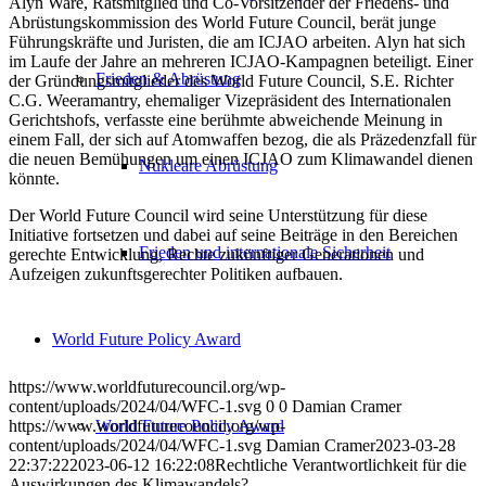
Alyn Ware, Ratsmitglied und Co-Vorsitzender der Friedens- und
Abrüstungskommission des World Future Council, berät junge
Führungskräfte und Juristen, die am ICJAO arbeiten. Alyn hat sich
im Laufe der Jahre an mehreren ICJAO-Kampagnen beteiligt. Einer
Frieden & Abrüstung
der Gründungsmitglieder des World Future Council, S.E. Richter
C.G. Weeramantry, ehemaliger Vizepräsident des Internationalen
Gerichtshofs, verfasste eine berühmte abweichende Meinung in
einem Fall, der sich auf Atomwaffen bezog, die als Präzedenzfall für
die neuen Bemühungen um einen ICJAO zum Klimawandel dienen
Nukleare Abrüstung
könnte.
Der World Future Council wird seine Unterstützung für diese
Initiative fortsetzen und dabei auf seine Beiträge in den Bereichen
Frieden und internationale Sicherheit
gerechte Entwicklung, Rechte zukünftiger Generationen und
Aufzeigen zukunftsgerechter Politiken aufbauen.
World Future Policy Award
https://www.worldfuturecouncil.org/wp-
content/uploads/2024/04/WFC-1.svg
0
0
Damian Cramer
https://www.worldfuturecouncil.org/wp-
World Future Policy Award
content/uploads/2024/04/WFC-1.svg
Damian Cramer
2023-03-28
22:37:22
2023-06-12 16:22:08
Rechtliche Verantwortlichkeit für die
Auswirkungen des Klimawandels?