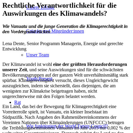
Rechtliche Verantwortlichkeit für die
Unsere Erfolge
Auswirkungen des Klimawandels?
Wie Vanuatu und die junge Generation die Klimagerechtigkeit in
Gründer und Mitgründer:innen
den Vordergrund rücken
Lena Dente, Senior Programm Managerin, Energie und gerechte
Entwicklung
Unser Team
Der Klimawandel ist wohl
eine der größten Herausforderungen
unserer Zeit
, und seine Auswirkungen sind für die schwächsten
Bevölkerungsgruppen auf der ganzen Welt unverhältnismäßig stark
Youth:Present
spürbar. Klimagerechtigkeit versucht, dieses Ungleichgewicht
auszugleichen, indem sie sicherstellt, dass diejenigen, die am
wenigsten zur Klimakrise beigetragen haben, nicht
ungerechterweise mit den Folgen belastet werden.
Rat
Ein Land, das bei der Bewegung für Klimagerechtigkeit eine
Vorreiterrolle spielt, ist Vanuatu, ein kleiner Inselstaat im
Südpazifik. Nach Angaben des Rahmenübereinkommens der
Vereinten Nationen über Klimaänderungen (UNFCCC) betrugen
Wie funktioniert der World Future Council?
die Treibhausgasemissionen Vanuatus im Jahr 2015 nur 0,002 % der