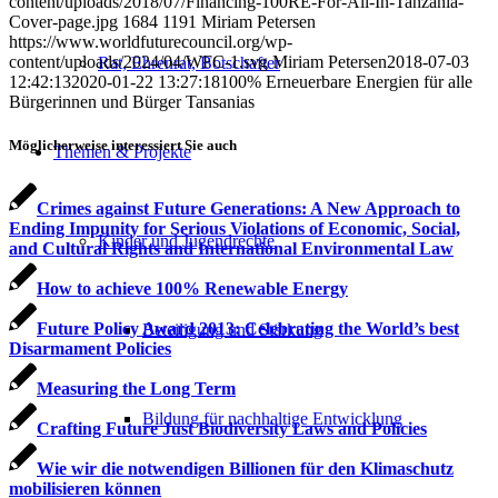
content/uploads/2018/07/Financing-100RE-For-All-In-Tanzania-
Cover-page.jpg
1684
1191
Miriam Petersen
https://www.worldfuturecouncil.org/wp-
content/uploads/2024/04/WFC-1.svg
Miriam Petersen
2018-07-03
Rat, Ehrenrat, Botschafter
12:42:13
2020-01-22 13:27:18
100% Erneuerbare Energien für alle
Bürgerinnen und Bürger Tansanias
Möglicherweise interessiert Sie auch
Themen & Projekte
Crimes against Future Generations: A New Approach to
Ending Impunity for Serious Violations of Economic, Social,
Kinder und Jugendrechte
and Cultural Rights and International Environmental Law
How to achieve 100% Renewable Energy
Future Policy Award 2013: Celebrating the World’s best
Beteiligung und Stärkung
Disarmament Policies
Measuring the Long Term
Bildung für nachhaltige Entwicklung
Crafting Future Just Biodiversity Laws and Policies
Wie wir die notwendigen Billionen für den Klimaschutz
mobilisieren können