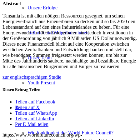
Abstract
Unsere Erfolge
Tansania ist mit allen nötigen Ressourcen gesegnet, um seinen
Energieverbrauch aus Erneuerbaren zu decken und so bis 2050 den
Lebensstandard auf den eines Industrielandes zu heben. Für eine
Gründer und Mitgründer:innen
Energiewende zu 100% Erneuerbaren sind jedoch Investitionen in
der Größenordnung von jährlich 9 Milliarden US-Dollar notwendig.
Dieses neue Finanzmodell blickt auf eine Kooperation zwischen
westlichen Zentralbanken und Entwicklungsbanken und stellt dar,
wie benötigten Summen freigesetzt werden können, um bis zur
Unser Team
Mitte des Jahrhunderts saubere, nachhaltige und bezahlbare Energie
für alle tansanischen Bürgerinnen und Bürger zu realisieren.
zur englischsprachigen Studie
Youth:Present
Diesen Beitrag Teilen
Teilen auf Facebook
Teilen auf X
Rat
Teilen auf WhatsApp
Teilen auf LinkedIn
Per E-Mail teilen
Wie funktioniert der World Future Council?
https://www.worldfuturecouncil.org/wp-