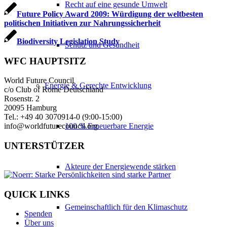
Recht auf eine gesunde Umwelt
Future Policy Award 2009: Würdigung der weltbesten
politischen Initiativen zur Nahrungssicherheit
Biodiversity Legislation Study
Schutz und Gesundheit
WFC HAUPTSITZ
World Future Council
Energie & Gerechte Entwicklung
c/o Club of Rome Deutschland
Rosenstr. 2
20095 Hamburg
Tel.: +49 40 3070914-0 (9:00-15:00)
100 % Erneuerbare Energie
info@worldfuturecouncil.org
UNTERSTÜTZER
Akteure der Energiewende stärken
QUICK LINKS
Gemeinschaftlich für den Klimaschutz
Spenden
Über uns