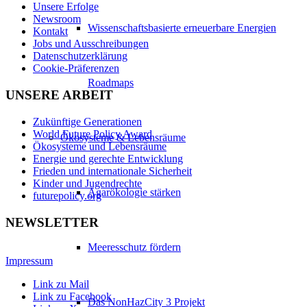
Unsere Erfolge
Newsroom
Wissenschaftsbasierte erneuerbare Energien
Kontakt
Jobs und Ausschreibungen
Datenschutzerklärung
Cookie-Präferenzen
Roadmaps
UNSERE ARBEIT
Zukünftige Generationen
World Future Policy Award
Ökosysteme & Lebensräume
Ökosysteme und Lebensräume
Energie und gerechte Entwicklung
Frieden und internationale Sicherheit
Kinder und Jugendrechte
Agarökologie stärken
futurepolicy.org
NEWSLETTER
Meeresschutz fördern
Impressum
Link zu Mail
Link zu Facebook
Das NonHazCity 3 Projekt