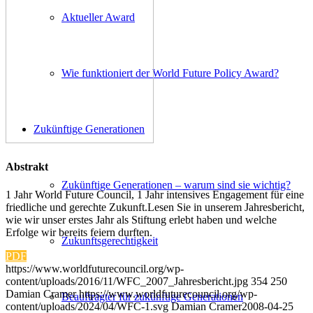
Aktueller Award
Wie funktioniert der World Future Policy Award?
Zukünftige Generationen
Abstrakt
Zukünftige Generationen – warum sind sie wichtig?
1 Jahr World Future Council, 1 Jahr intensives Engagement für eine
friedliche und gerechte Zukunft.Lesen Sie in unserem Jahresbericht,
wie wir unser erstes Jahr als Stiftung erlebt haben und welche
Erfolge wir bereits feiern durften.
Zukunftsgerechtigkeit
PDF
https://www.worldfuturecouncil.org/wp-
content/uploads/2016/11/WFC_2007_Jahresbericht.jpg
354
250
Damian Cramer
https://www.worldfuturecouncil.org/wp-
Beauftragter für zukünftige Generationen
content/uploads/2024/04/WFC-1.svg
Damian Cramer
2008-04-25