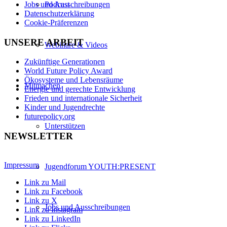
Podcast
Jobs und Ausschreibungen
Datenschutzerklärung
Cookie-Präferenzen
UNSERE ARBEIT
Webinare & Videos
Zukünftige Generationen
World Future Policy Award
Ökosysteme und Lebensräume
Mitmachen
Energie und gerechte Entwicklung
Frieden und internationale Sicherheit
Kinder und Jugendrechte
futurepolicy.org
Unterstützen
NEWSLETTER
Impressum
Jugendforum YOUTH:PRESENT
Link zu Mail
Link zu Facebook
Link zu X
Jobs und Ausschreibungen
Link zu Instagram
Link zu LinkedIn