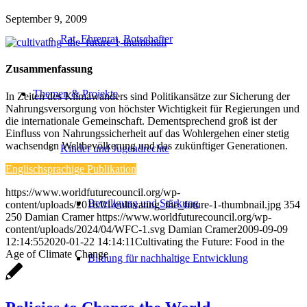
September 9, 2009
Rat, Ehrenrat, Botschafter
Zusammenfassung
Themen & Projekte
In Zeiten des Klimawanders sind Politikansätze zur Sicherung der
Nahrungsversorgung von höchster Wichtigkeit für Regierungen und
die internationale Gemeinschaft. Dementsprechend groß ist der
Einfluss von Nahrungssicherheit auf das Wohlergehen einer stetig
wachsenden Weltbevölkerung und das zukünftiger Generationen.
Kinder und Jugendrechte
Englischsprachige Publikation
https://www.worldfuturecouncil.org/wp-
Beteiligung und Stärkung
content/uploads/2016/01/cultivating_the_future-1-thumbnail.jpg
354
250
Damian Cramer
https://www.worldfuturecouncil.org/wp-
content/uploads/2024/04/WFC-1.svg
Damian Cramer
2009-09-09
12:14:55
2020-01-22 14:14:11
Cultivating the Future: Food in the
Age of Climate Change
Bildung für nachhaltige Entwicklung