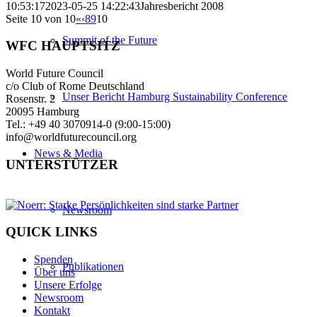
10:53:17
2023-05-25 14:22:43
Jahresbericht 2008
Seite 10 von 10
«
‹
8
9
10
Summit of the Future
WFC HAUPTSITZ
World Future Council
c/o Club of Rome Deutschland
Unser Bericht Hamburg Sustainability Conference
Rosenstr. 2
20095 Hamburg
Tel.: +49 40 3070914-0 (9:00-15:00)
info@worldfuturecouncil.org
News & Media
UNTERSTÜTZER
Newsroom
QUICK LINKS
Spenden
Publikationen
Über uns
Unsere Erfolge
Newsroom
Kontakt