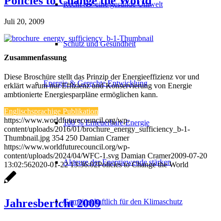
Policies to Change the World
Recht auf eine gesunde Umwelt
Juli 20, 2009
Schutz und Gesundheit
Zusammenfassung
Diese Broschüre stellt das Prinzip der Energieeffizienz vor und
Energie & Gerechte Entwicklung
erklärt warum nur Effizienz und Konservierung von Energie
ambtionierte Energiesparpläne ermöglichen kann.
Englischsprachige Publikation
https://www.worldfuturecouncil.org/wp-
100 % Erneuerbare Energie
content/uploads/2016/01/brochure_energy_sufficiency_b-1-
Thumbnail.jpg
354
250
Damian Cramer
https://www.worldfuturecouncil.org/wp-
content/uploads/2024/04/WFC-1.svg
Damian Cramer
2009-07-20
Akteure der Energiewende stärken
13:02:56
2020-01-22 13:36:02
Policies to Change the World
Jahresbericht 2009
Gemeinschaftlich für den Klimaschutz