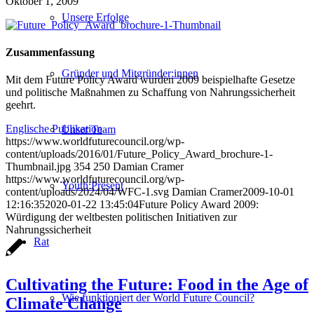
Oktober 1, 2009
Unsere Erfolge
Zusammenfassung
Gründer und Mitgründer:innen
Mit dem Future Policy Award wurden 2009 beispielhafte Gesetze
und politische Maßnahmen zu Schaffung von Nahrungssicherheit
geehrt.
Englische Publikation
Unser Team
https://www.worldfuturecouncil.org/wp-
content/uploads/2016/01/Future_Policy_Award_brochure-1-
Thumbnail.jpg
354
250
Damian Cramer
https://www.worldfuturecouncil.org/wp-
Youth:Present
content/uploads/2024/04/WFC-1.svg
Damian Cramer
2009-10-01
12:16:35
2020-01-22 13:45:04
Future Policy Award 2009:
Würdigung der weltbesten politischen Initiativen zur
Nahrungssicherheit
Rat
Cultivating the Future: Food in the Age of
Wie funktioniert der World Future Council?
Climate Change